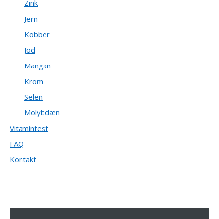
Zink
Jern
Kobber
Jod
Mangan
Krom
Selen
Molybdæn
Vitamintest
FAQ
Kontakt