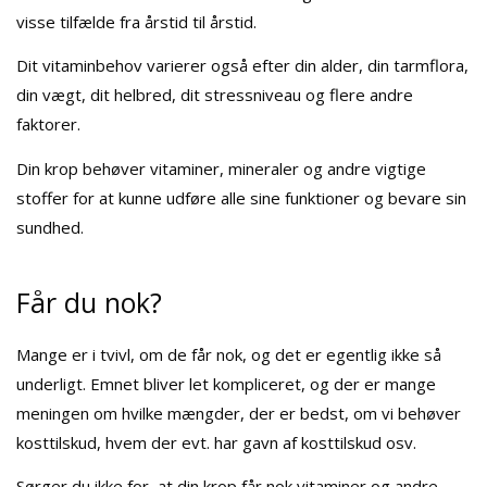
visse tilfælde fra årstid til årstid.
Dit vitaminbehov varierer også efter din alder, din tarmflora,
din vægt, dit helbred, dit stressniveau og flere andre
faktorer.
Din krop behøver vitaminer, mineraler og andre vigtige
stoffer for at kunne udføre alle sine funktioner og bevare sin
sundhed.
Får du nok?
Mange er i tvivl, om de får nok, og det er egentlig ikke så
underligt. Emnet bliver let kompliceret, og der er mange
meningen om hvilke mængder, der er bedst, om vi behøver
kosttilskud, hvem der evt. har gavn af kosttilskud osv.
Sørger du ikke for, at din krop får nok vitaminer og andre