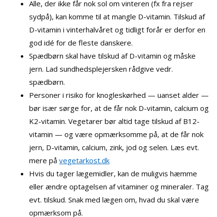
Alle, der ikke får nok sol om vinteren (fx fra rejser
sydpå), kan komme til at mangle D-vitamin. Tilskud af
D-vitamin i vinterhalvåret og tidligt forår er derfor en
god idé for de fleste danskere.
Spædbørn skal have tilskud af D-vitamin og måske
jern. Lad sundhedsplejersken rådgive vedr.
spædbørn.
Personer i risiko for knogleskørhed — uanset alder —
bør især sørge for, at de får nok D-vitamin, calcium og
K2-vitamin. Vegetarer bør altid tage tilskud af B12-
vitamin — og være opmærksomme på, at de får nok
jern, D-vitamin, calcium, zink, jod og selen. Læs evt.
mere på
vegetarkost.dk
Hvis du tager lægemidler, kan de muligvis hæmme
eller ændre optagelsen af vitaminer og mineraler. Tag
evt. tilskud. Snak med lægen om, hvad du skal være
opmærksom på.