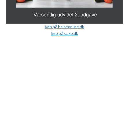
Køb på helseonline.dk
køb på saxo.dk