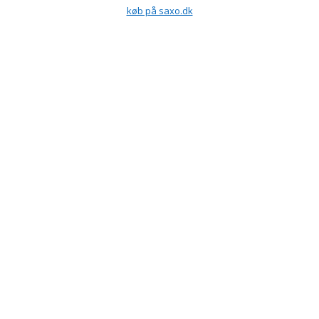
køb på saxo.dk