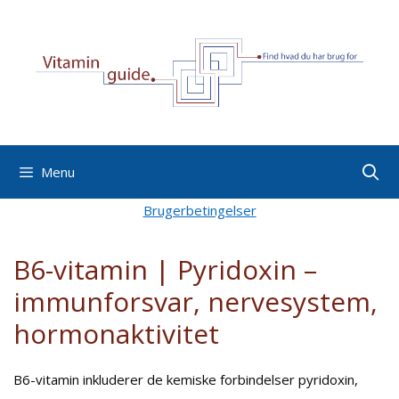
Hop
til
indhold
Menu
Brugerbetingelser
B6-vitamin | Pyridoxin –
immunforsvar, nervesystem,
hormonaktivitet
B6-vitamin inkluderer de kemiske forbindelser pyridoxin,