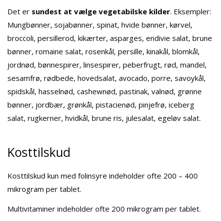
Det er
sundest at vælge vegetabilske kilder
. Eksempler:
Mungbønner, sojabønner, spinat, hvide bønner, kørvel,
broccoli, persillerod, kikærter, asparges, endivie salat, brune
bønner, romaine salat, rosenkål, persille, kinakål, blomkål,
jordnød, bønnespirer, linsespirer, peberfrugt, rød, mandel,
sesamfrø, rødbede, hovedsalat, avocado, porre, savoykål,
spidskål, hasselnød, cashewnød, pastinak, valnød, grønne
bønner, jordbær, grønkål, pistacienød, pinjefrø, iceberg
salat, rugkerner, hvidkål, brune ris, julesalat, egeløv salat.
Kosttilskud
Kosttilskud kun med folinsyre indeholder ofte 200 – 400
mikrogram per tablet.
Multivitaminer indeholder ofte 200 mikrogram per tablet.