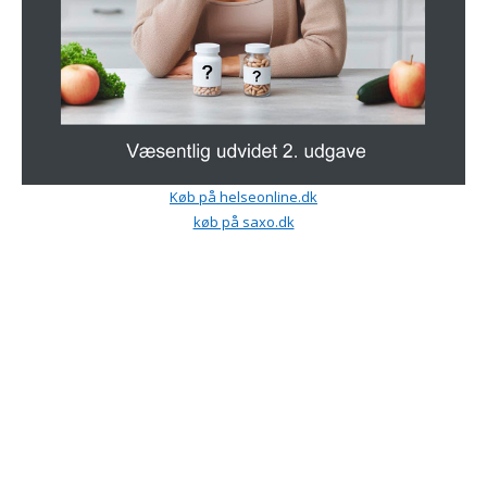
Køb på helseonline.dk
køb på saxo.dk