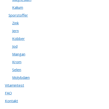
Kalium
Sporstoffer
Zink
Jern
Kobber
Jod
Mangan
Krom
Selen
Molybdæn
Vitamintest
FAQ
Kontakt