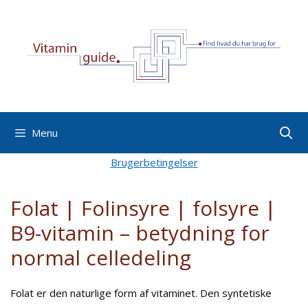
Hop
til
indhold
Menu
Brugerbetingelser
Folat | Folinsyre | folsyre |
B9-vitamin – betydning for
normal celledeling
Folat er den naturlige form af vitaminet. Den syntetiske