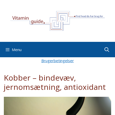
Hop
til
indhold
Menu
Brugerbetingelser
Kobber – bindevæv,
jernomsætning, antioxidant