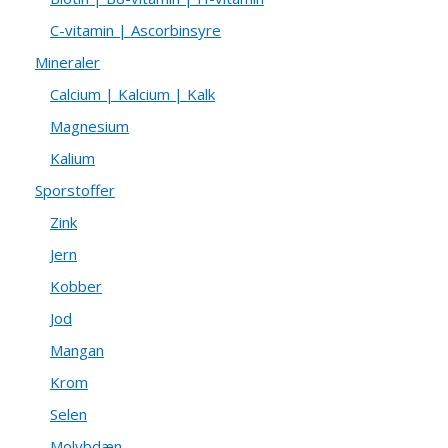
C-vitamin | Ascorbinsyre
Mineraler
Calcium | Kalcium | Kalk
Magnesium
Kalium
Sporstoffer
Zink
Jern
Kobber
Jod
Mangan
Krom
Selen
Molybdæn